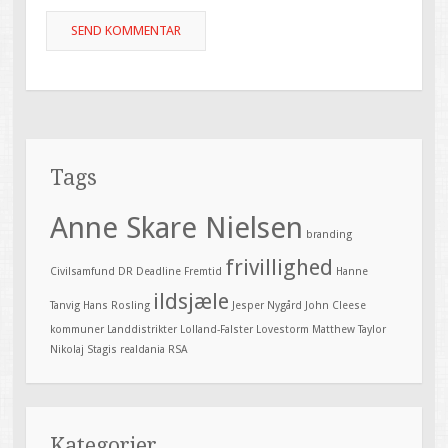
Tags
Anne Skare Nielsen
branding
frivillighed
Civilsamfund
DR Deadline
Fremtid
Hanne
ildsjæle
Tanvig
Hans Rosling
Jesper Nygård
John Cleese
kommuner
Landdistrikter
Lolland-Falster
Lovestorm
Matthew Taylor
Nikolaj Stagis
realdania
RSA
Kategorier